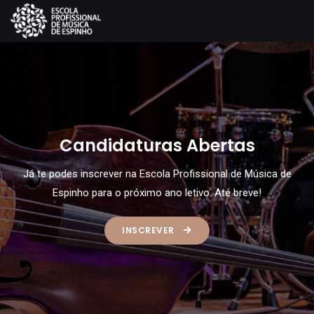
Digital Concert Hall
Se és um dos novos alunos, fica a saber que tens ac
ilimitado à plataforma Digital Concert Hall da Orques
a de
Filarmónica de Berlim. Queres saber como? Nós expli
tudo.
COMO ADERIR?