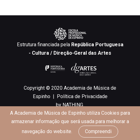
Estrutura financiada pela
República Portuguesa
- Cultura / Direção-Geral das Artes
Copyright © 2020 Academia de Música de
Espinho |
Política de Privacidade
by
NATHING.
A Academia de Música de Espinho utiliza Cookies para
INÍCIO
armazenar informação que será usada para melhorar a
navegação do website.
Compreendi