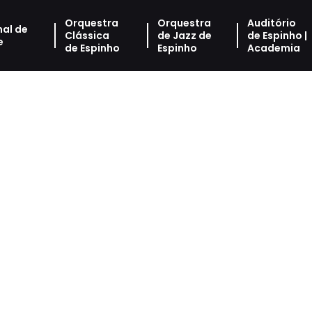
Orquestra
Orquestra
Auditório
nal de
Clássica
de Jazz de
de Espinho |
e
de Espinho
Espinho
Academia