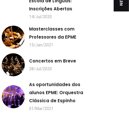
Escola de Línguas:
Inscrições Abertas
14/Jul/2020
Masterclasses com
Professores da EPME
15/Jan/2021
Concertos em Breve
28/Jul/2020
As oportunidades dos
alunos EPME: Orquestra
Clássica de Espinho
01/Mar/2021