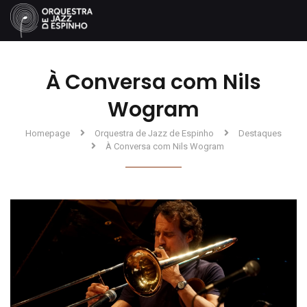
À Conversa com Nils
Wogram
Homepage
Orquestra de Jazz de Espinho
Destaques
À Conversa com Nils Wogram