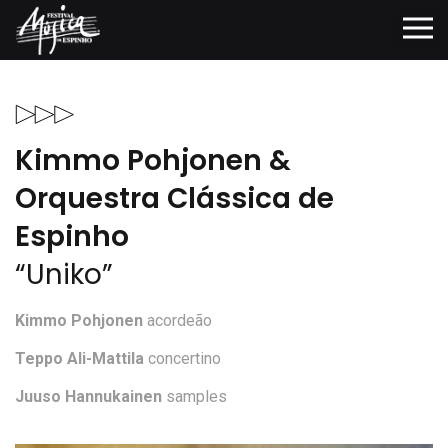
Kimmo Pohjonen &
Orquestra Clássica de
Espinho
“Uniko”
Kimmo Pohjonen
acordeão
Teppo Ali-Mattila
concertino
Juuso Hannukainen
samples