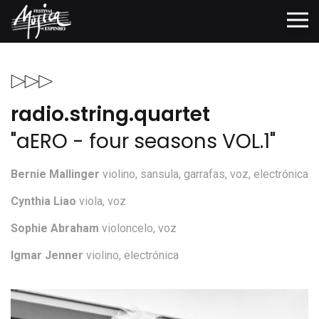
radio.string.quartet
"aERO - four seasons VOL.1"
Bernie Mallinger
violino, sansula, garrafas, voz, electrónica
Cynthia Liao
viola, voz
Sophie Abraham
violoncelo, voz
Igmar Jenner
violino, electrónica