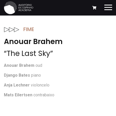
FIME
Anouar Brahem
“The Last Sky”
Anouar Brahem
oud
Django Bates
piano
Anja Lechner
violoncelo
Mats Eilertsen
contrabaixo