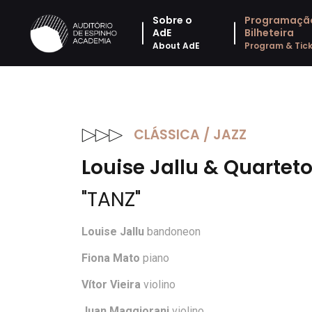
Sobre o
Programaçã
AdE
Bilheteira
About AdE
Program & Tick
CLÁSSICA / JAZZ
Louise Jallu & Quartet
"TANZ"
Louise Jallu
bandoneon
Fiona Mato
piano
Vítor Vieira
violino
Juan Maggiorani
violino