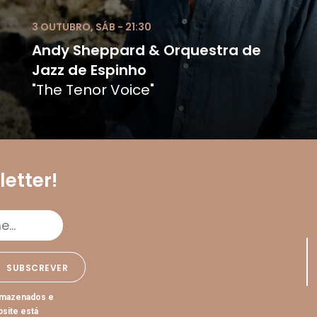
3 OUTUBRO, SÁB - 21:30
Andy Sheppard & Orquestra de
Jazz de Espinho
"The Tenor Voice"
etter!
rmazenados e
bsite está