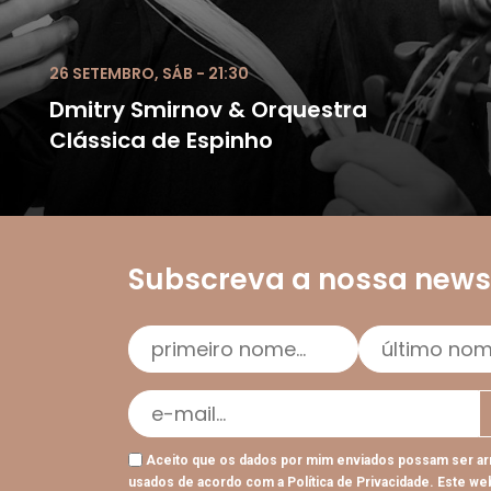
26 SETEMBRO, SÁB - 21:30
Dmitry Smirnov & Orquestra
Clássica de Espinho
Subscreva a nossa newsl
Aceito que os dados por mim enviados possam ser a
usados de acordo com a
Política de Privacidade
. Este we