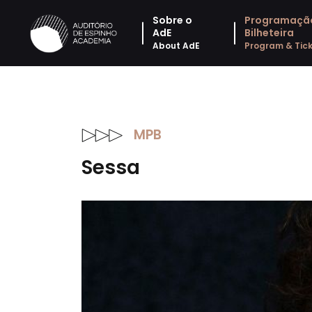
Sobre o
Programaçã
AdE
Bilheteira
About AdE
Program & Tick
MPB
Sessa