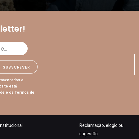
etter!
rmazenados e
bsite está
ade
e os
Termos de
nstitucional
Reclamação, elogio ou
sugestão