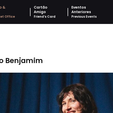
o &
Cartão
Eventos
Amigo
Anteriores
et Office
Friend’s Card
Previous Events
eto Benjamim