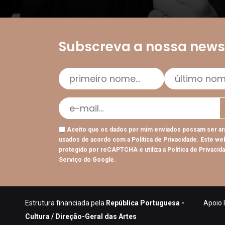
Subscreva a nossa newsl
Aceito que os dados por mim enviados possam ser a
usados de acordo com a
Política de Privacidade
. Este we
protegido por reCAPTCHA e utiliza a
Política de Privacid
Serviço
do Google.
Estrutura financiada pela
República Portuguesa -
Apoio I
Cultura / Direção-Geral das Artes