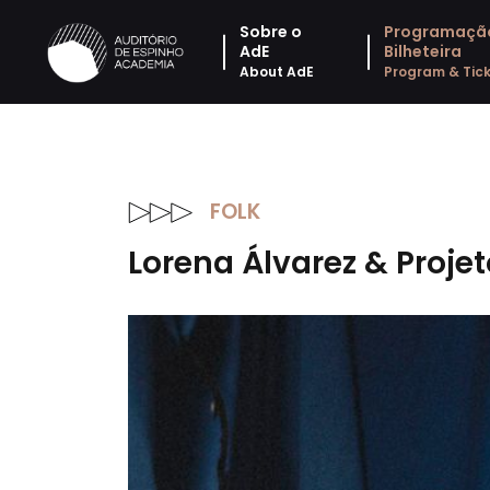
Sobre o
Programaçã
AdE
Bilheteira
About AdE
Program & Tick
FOLK
Lorena Álvarez & Proj